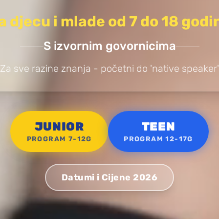
a djecu i mlade od 7 do 18 godi
S izvornim govornicima
Za sve razine znanja - početni do 'native speaker'
JUNIOR
TEEN
PROGRAM 7-12G
PROGRAM 12-17G
Datumi i Cijene 2026