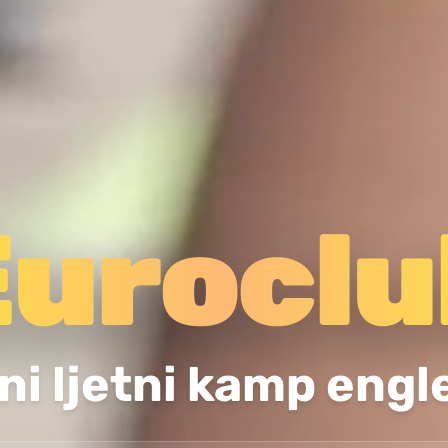
Euroclu
i ljetni kamp engle